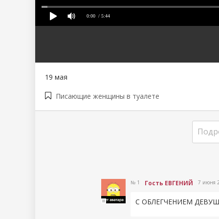
0:00
/ 5:44
80
1
2
3
4
5
19 мая
Писающие женщины в туалете
Подр
№ 1
Гость ЕВГЕНИЙ
7 июня 
С ОБЛЕГЧЕНИЕМ ДЕВУ