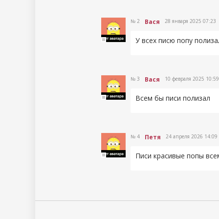
Ответить
№ 2
Вася
28 января 2025 07:23
У всех писю попу полиз
Ответить
№ 3
Вася
10 февраля 2025 10:59
Всем бы писи полизал
Ответить
№ 4
Петя
24 апреля 2026 14:09
Писи красивые попы все
Ответить