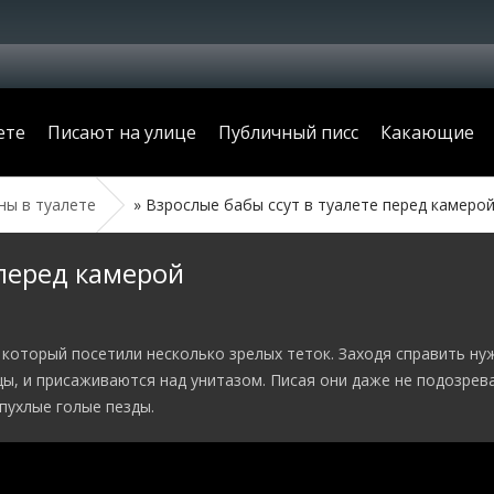
ете
Писают на улице
Публичный писс
Какающие
ы в туалете
» Взрослые бабы ссут в туалете перед камеро
 перед камерой
 который посетили несколько зрелых теток. Заходя справить н
, и присаживаются над унитазом. Писая они даже не подозрева
пухлые голые пезды.