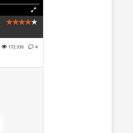
172 330
4