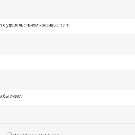
Пожаловаться
ал с удовольствием красивые тети
Пожаловаться
Пожаловаться
м бы лизал
Пожаловаться
Похожее видео