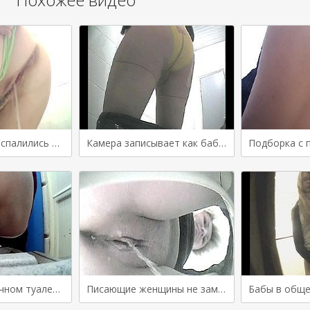
Взрослые бабы спалились писающими в туалете
Камера записывает как бабы ссут в туалете кафе
Бабы ссут в уличном туалете и попадают на камеру
Писающие женщины не заметили в унитазе скрытую камеру