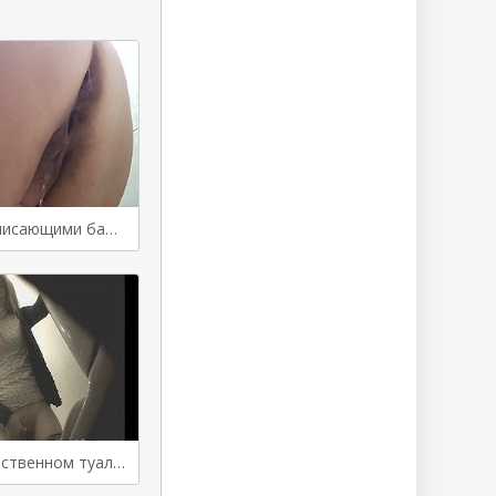
Подборка с писающими бабами в туалете
Бабы в общественном туалете писают а одна какает