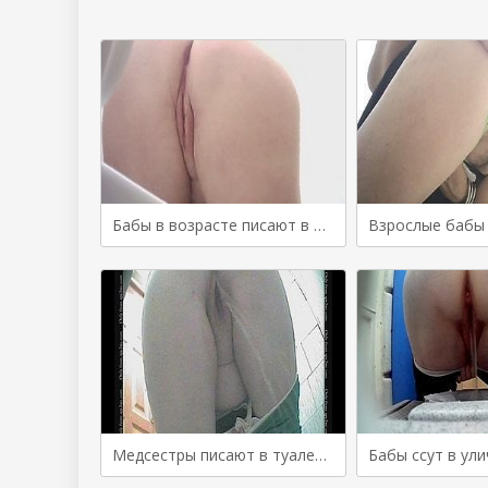
Бабы в возрасте писают в общественном туалете
Медсестры писают в туалете больнички