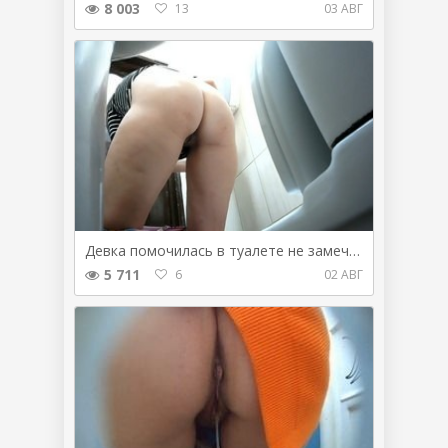
8 003
13
03 АВГ
Девка помочилась в туалете не замечая камеру
5 711
6
02 АВГ