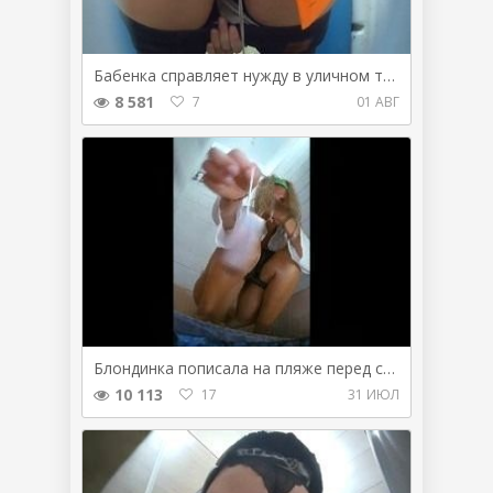
Бабенка справляет нужду в уличном туалете и вставляет тампон
8 581
7
01 АВГ
Блондинка пописала на пляже перед спрятанной камерой
10 113
17
31 ИЮЛ