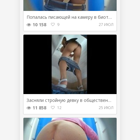
Попалась писающей на камеру в биотуалете
10 158
9
27 ИЮЛ
Засняли стройную девку в общественном туалете
11 858
12
25 ИЮЛ