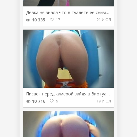
Девка не знала что в туалете ее снимают
10 335
17
21 ИЮЛ
Писает перед камерой зайдя в биотуалет
10 716
9
19 ИЮЛ