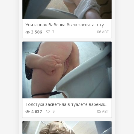
Упитанная бабенка была заснята в туалете на камеру
3 586
7
06 АВГ
Толстуха засветила в туалете вареник согнувшись раком
4 637
9
05 АВГ