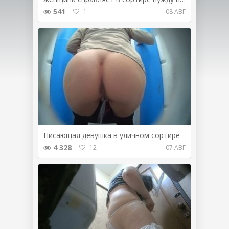
541
1
08 АВГ
Писающая девушка в уличном сортире
4 328
12
07 АВГ