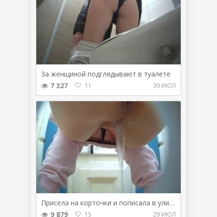
За женщиной подглядывают в туалете
7 327
11
30 ИЮЛ
Присела на корточки и пописала в уличном туалете
9 879
15
29 ИЮЛ