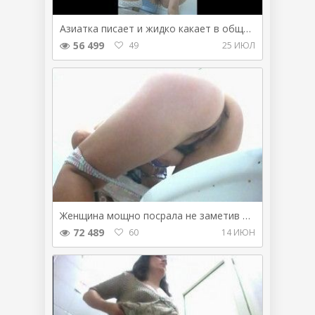
Азиатка писает и жидко какает в общественном сортире
56 499
49
25 ИЮЛ
Женщина мощно посрала не заметив в туалете камеру
72 489
60
14 ИЮН