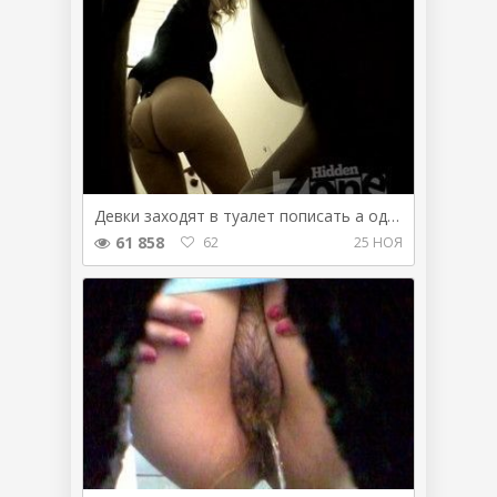
Девки заходят в туалет пописать а одна еще и посрать
61 858
62
25 НОЯ