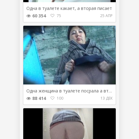
Одна в туалете какает, а вторая писает
60 354
75
25 АПР
Одна женщина в туалете посрала а вторая поссала, вид снизу
88 414
100
13 ДЕК