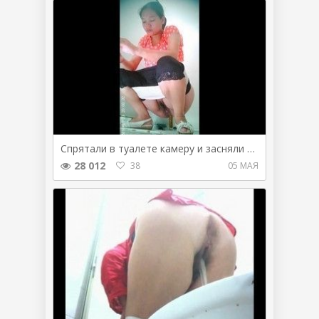
Спрятали в туалете камеру и засняли какающую девушку
28 012
38
05 МАЯ