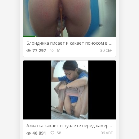
Блондинка писает и какает поносом в туалете
77 297
61
30 СЕН
Азиатка какает в туалете перед камерой
46 891
58
06 АВГ