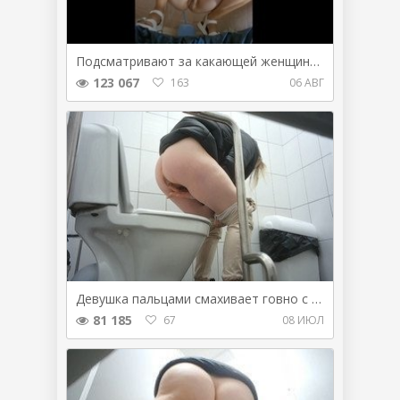
Подсматривают за какающей женщиной
123 067
163
06 АВГ
Девушка пальцами смахивает говно с попы
81 185
67
08 ИЮЛ