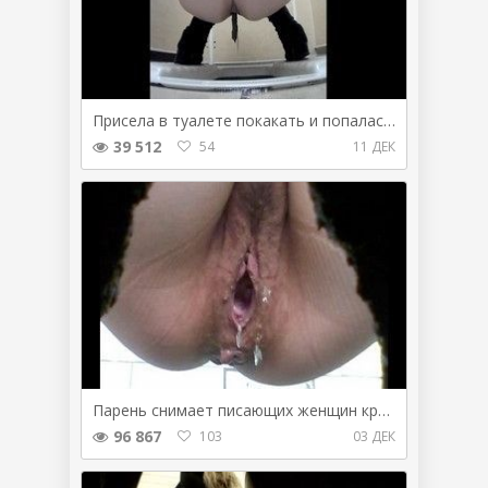
Присела в туалете покакать и попалась на камеру
39 512
54
11 ДЕК
Парень снимает писающих женщин крупным планом
96 867
103
03 ДЕК