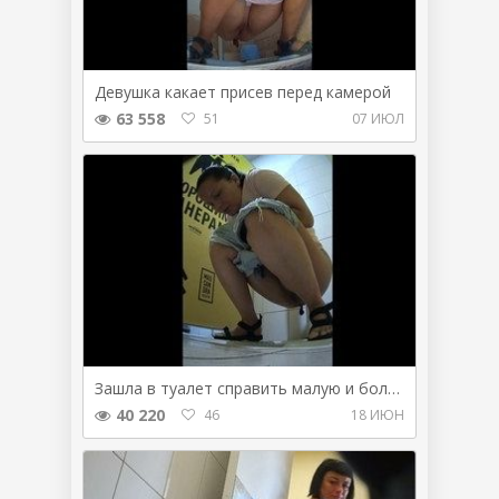
Девушка какает присев перед камерой
63 558
51
07 ИЮЛ
Зашла в туалет справить малую и большую нужду
40 220
46
18 ИЮН