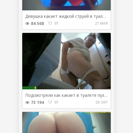
Девушка какает жидкой струей в туалете пляжа
84 568
97
21 МАЯ
Подсмотрели как какает в туалете пузатая бабулька
73 194
97
03 ОКТ