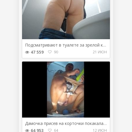
Подсматривают в туалете за зрелой какающей блондинкой
47 559
90
21 ИЮН
Дамочка присев на корточки покакала в туалете
64 953
64
12 ИЮН