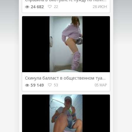
24 682
22
28 ИЮН
Скинула балласт в общественном туалете
59 149
53
05 МАР