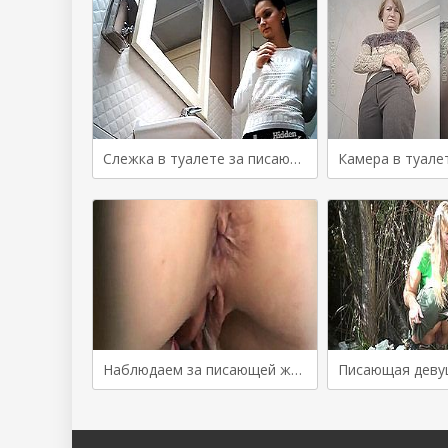
Слежка в туалете за писающей женщиной
Наблюдаем за писающей женщиной с отвисшими половыми губами