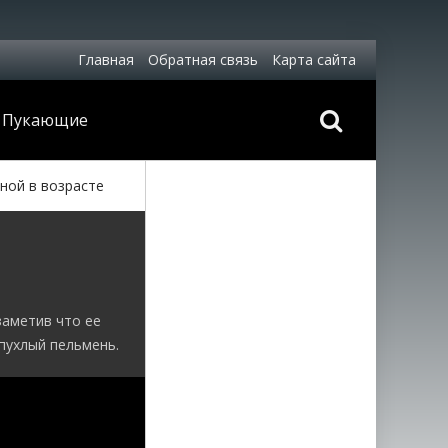
Главная
Обратная связь
Карта сайта
Пукающие
ной в возрасте
заметив что ее
 пухлый пельмень.