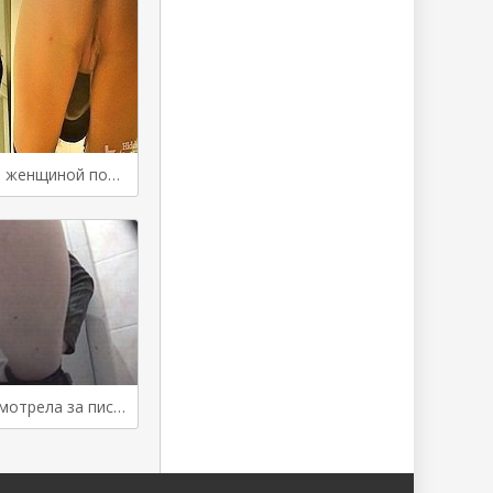
За писающей женщиной подсматривают в туалете кафе
Камера подсмотрела за писающей женщиной в туалете