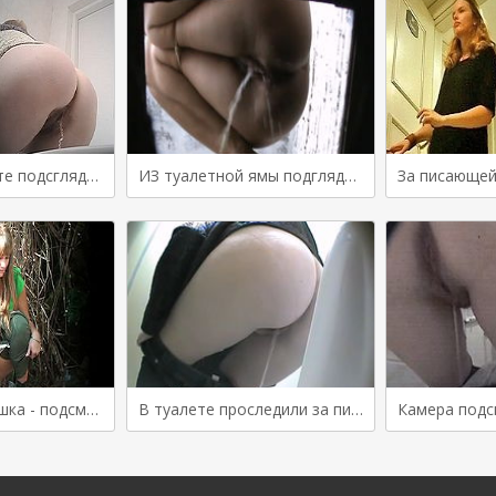
Камера в туалете подсглядывает за женщиной в возрасте
ИЗ туалетной ямы подглядывают за писающей женщиной
Писающая девушка - подсмотр скрытой камерой
В туалете проследили за писающей женщиной