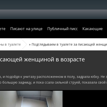
ете
Писают на улице
Публичный писс
Какающие
ы в туалете
» Подглядываем в туалете за писающей женщи
исающей женщиной в возрасте
, и подойдя к унитазу расположенном в полу, задрала юбку. Не 
 большую задницу, и пока ссала сильной струей, показала свой