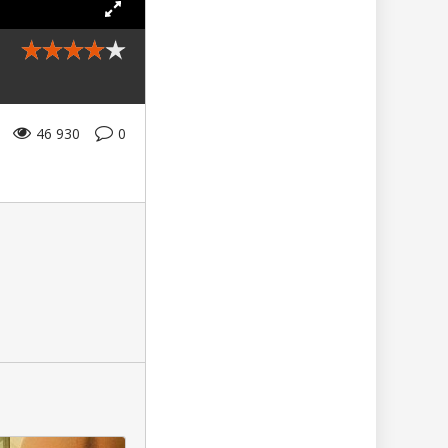
46 930
0