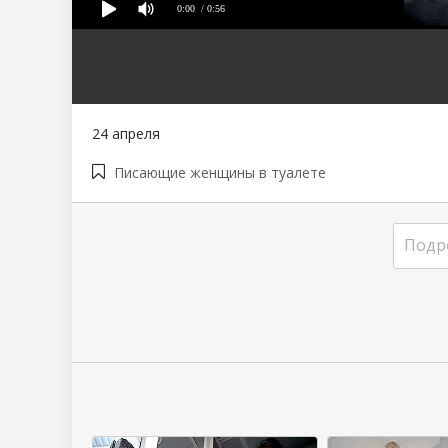
0:00
/ 0:56
80
1
2
3
4
5
24 апреля
Писающие женщины в туалете
Подр