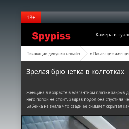
Камера в туал
Писающие девушки онлайн
»
Писающие женщин
Зрелая брюнетка в колготках н
Женщина в возрасте в элегантном платье закрыв д
него попой не стоит. Задрав подол она спустила ч
Бабенка не знала что сзади ее снимает скрытая ка