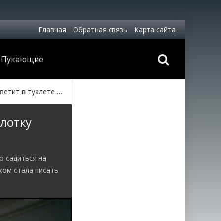
Главная
Обратная связь
Карта сайта
Пукающие
уалете свою пилотку
илотку
о садиться на
ком стала писать.