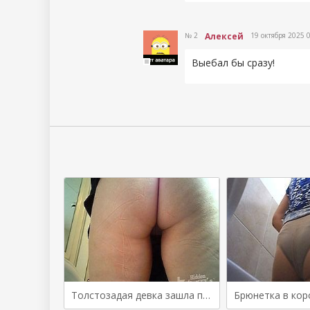
Ответить
№ 2
Алексей
19 октября 2025 
Выебал бы сразу!
Ответить
Толстозадая девка зашла поссать в туалет и показала крупно свою манду