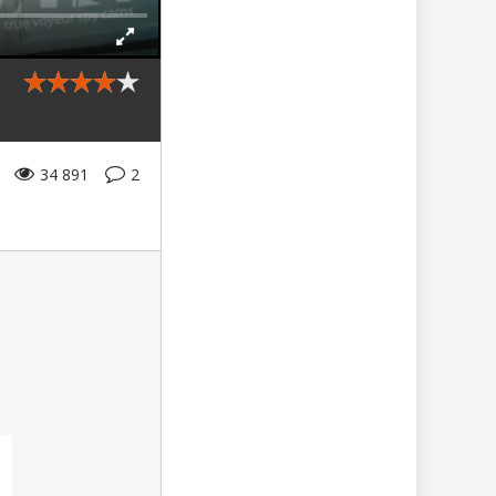
34 891
2