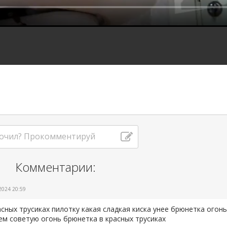
очил? Прокомментируй
Комментарии:
2024 20:59
асных трусиках пилотку какая сладкая киска унее брюнетка огонь
ем советую огонь брюнетка в красных трусиках