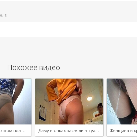
Пожаловаться
09:13
Пожаловаться
Похожее видео
Брюнетка в коротком платье засветила киску писая в общественном туалете
Даму в очках засняли в туалете на камеру