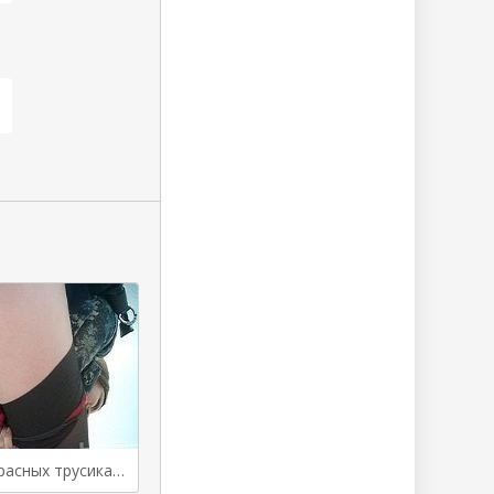
Женщина в красных трусиках спалилась писая в туалете