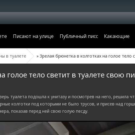
ете
Писают на улице
Публичный писс
Какающие
ы в туалете
» Зрелая брюнетка в колготках на голое тело светит в т
а голое тело светит в туалете свою п
верь туалета подошла к унитазу и посмотрев на него, решила чт
ерные колготки под которыми не было трусов, и присев над горш
мера, показав перед ней свою голую песду.