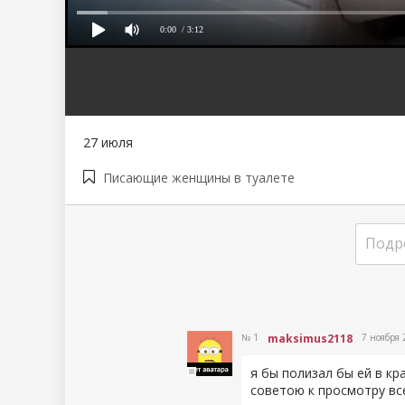
0:00
/ 3:12
80
1
2
3
4
5
27 июля
Писающие женщины в туалете
Подр
№ 1
maksimus2118
7 ноября 
я бы полизал бы ей в кр
советою к просмотру вс