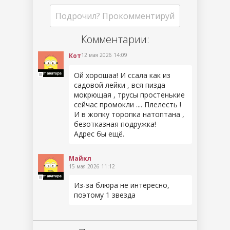
Подрочил? Прокомментируй
Комментарии:
Кот
12 мая 2026 14:09
Ой хорошаа! И ссала как из
садовой лейки , вся пизда
мокрющая , трусы простенькие
сейчас промокли .... Плелесть !
И в жопку торопка натоптана ,
безотказная подружка!
Адрес бы ещё.
Майкл
15 мая 2026 11:12
Из-за блюра не интересно,
поэтому 1 звезда