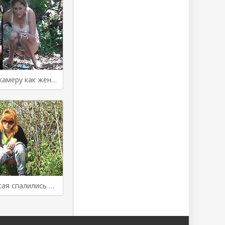
Снимают на камеру как женщины писают на природе
Женщины писая спалились на камеру спрятанную в кустах