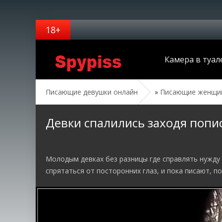
Камера в туал
Писающие девушки онлайн
»
Писающие женщин
Девки спалились заходя попис
Молодым девках без разницы где справлять нужду к
спрятаться от посторонних глаз, и пока писают, п