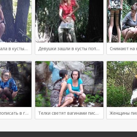
Женщина забежала в кусты и писает возле дерева
Девушки зашли в кусты пописать, и спалились перед камерой
Подруги зашли пописать в грязные кусты
Телки светят вагинами писая в кустах