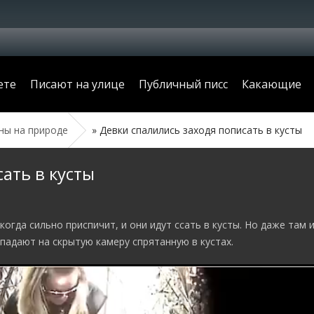
ете
Писают на улице
Публичный писс
Какающие
ы на природе
» Девки спалились заходя пописать в кусты
ать в кусты
огда сильно приспичит, и они идут ссать в кусты. Но даже там и
опадают на скрытую камеру спрятанную в кустах.