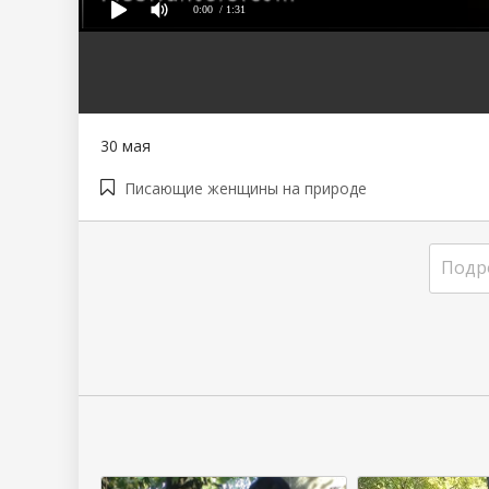
0:00
/ 1:31
80
1
2
3
4
5
30 мая
Писающие женщины на природе
Подр