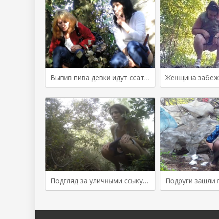
Выпив пива девки идут ссать в кусты
Подгляд за уличными ссыкухами в кустах