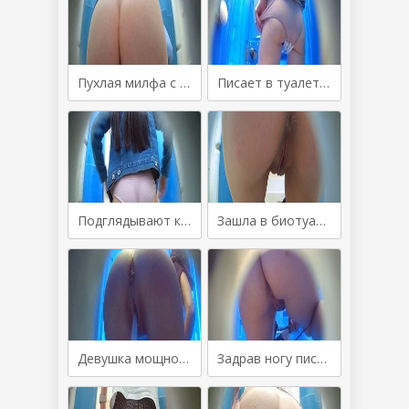
Пухлая милфа с большой попой писает в уличном туалете
Писает в туалете засветив киску перед камерой
Подглядывают как девушка писает в уличном сортире
Зашла в биотуалет и быстро пописала
Девушка мощно ссыт в уличном сортире
Задрав ногу писать удобнее