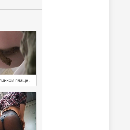
Женщина в длинном плаще какает в туалете