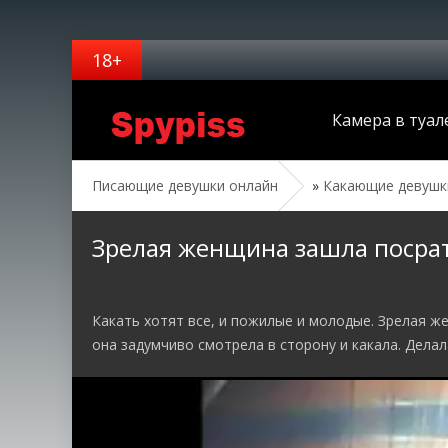
Камера в туал
Писающие девушки онлайн
»
Какающие девушк
Зрелая женщина зашла посрат
Какать хотят все, и пожилые и молодые. Зрелая ж
она задумчиво смотрела в сторону и какала. Делал