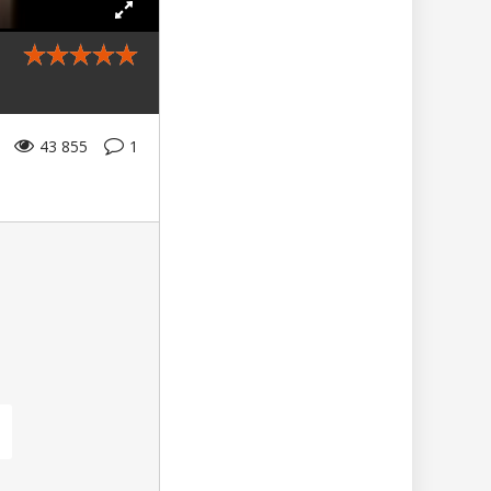
43 855
1