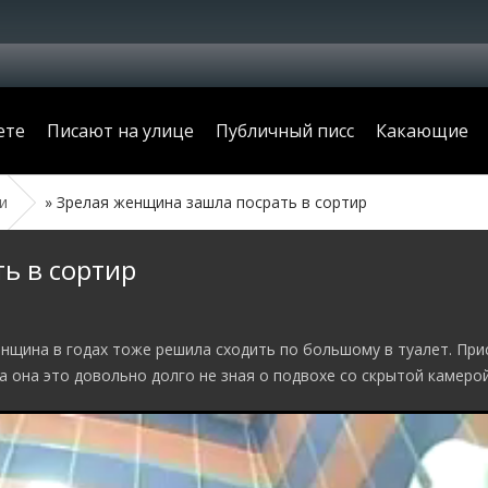
ете
Писают на улице
Публичный писс
Какающие
и
» Зрелая женщина зашла посрать в сортир
ь в сортир
енщина в годах тоже решила сходить по большому в туалет. Пр
а она это довольно долго не зная о подвохе со скрытой камерой