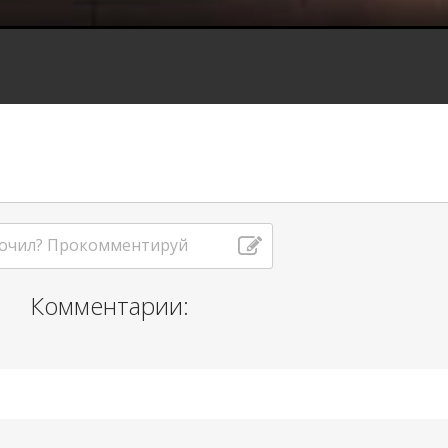
очил? Прокомментируй
Комментарии:
Пожаловаться