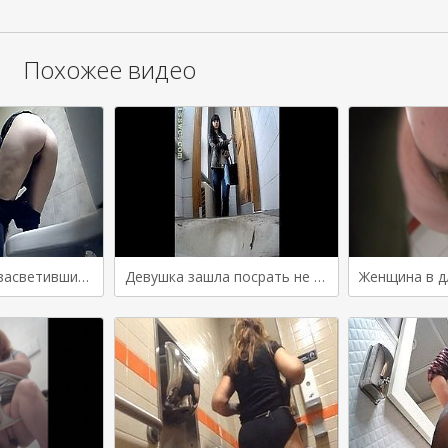
Похожее видео
Зашла посрать засветившись на две камеры
Девушка зашла посрать не зная что в туалете стоит скрытая камера