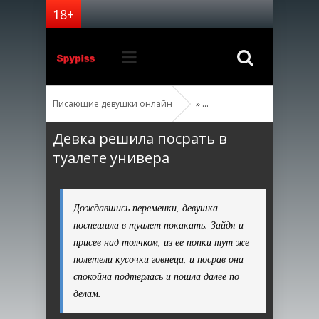
Писающие девушки онлайн
»
» 
Девка решила посрать в
туалете универа
Дождавшись переменки, девушка
поспешила в туалет покакать. Зайдя и
присев над толчком, из ее попки тут же
полетели кусочки говнеца, и посрав она
спокойна подтерлась и пошла далее по
делам.