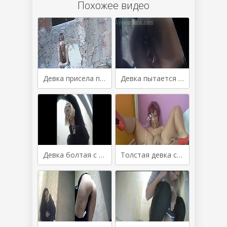
Похожее видео
Девка присела посрать на улице
Девка пытается посрать вид снизу
Девка болтая с подругой писает в туалете универа
Толстая девка срет и писает фонтаном